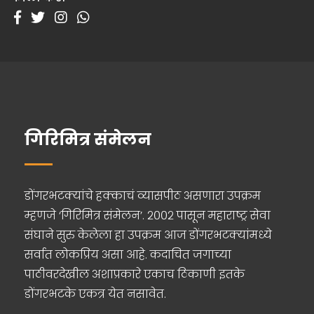
गिरिमित्र संमेलन
डोंगरभटक्यांचे हक्काचं व्यासपीठ असणारा उपक्रम
म्हणजे ‘गिरिमित्र संमेलन’. २००२ पासून महाराष्ट्र सेवा
संघाने सुरु केलेला हा उपक्रम आज डोंगरभटक्यांमध्ये
सर्वात लोकप्रिय असा आहे. कदाचित जगाच्या
पाठीवरदेखील अशाप्रकारे एकाच ठिकाणी इतके
डोंगरभटके एकत्र येत नसावेत.