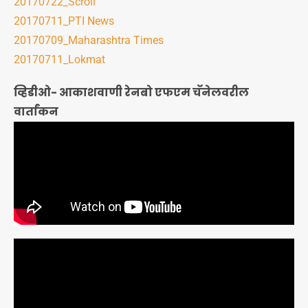
20170722_Scroll
20170711_PTI News
20170709_Maharashtra Times
20170711_Lokmat
व्हिडीओ- आकाशवाणी रेनबो एफएम चॅनेलवरील
वार्तांकन