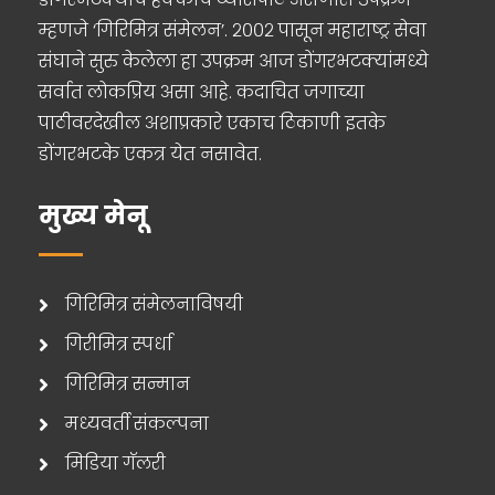
म्हणजे ‘गिरिमित्र संमेलन’. २००२ पासून महाराष्ट्र सेवा
संघाने सुरु केलेला हा उपक्रम आज डोंगरभटक्यांमध्ये
सर्वात लोकप्रिय असा आहे. कदाचित जगाच्या
पाठीवरदेखील अशाप्रकारे एकाच ठिकाणी इतके
डोंगरभटके एकत्र येत नसावेत.
मुख्य मेनू
गिरिमित्र संमेलनाविषयी
गिरीमित्र स्पर्धा
गिरिमित्र सन्मान
मध्यवर्ती संकल्पना
मिडिया गॅलरी