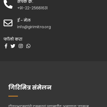
संपर्क क्र.
+91-22-25681631
ई - मेल
info@girimitra.org
फॉलो करा
गिरिमित्र संमेलन
डोंगरभटक्यांचे हक्काचं व्यासपीठ असणारा उपक्रम